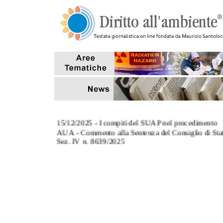
15/12/2025 - I compiti del SUAP nel procedimento
AUA - Commento alla Sentenza del Consiglio di Sta
Sez. IV n. 8639/2025
3/11/2025 - L' art. 124, co.8, del TUA: commento al
Sentenza Corte di Cassazione Sez. III n. 27670/2025
27/10/2025 - Tempi di conclusione dei procedimenti
aventi ad oggetto sanzioni amministrative pecuniarie
7/10/2025 - Il riutilizzo delle acque reflue depurate p
scopi antincendio (Interpello MASE)