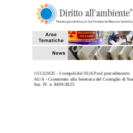
15/12/2025 - I compiti del SUAP nel procedimento
AUA - Commento alla Sentenza del Consiglio di Sta
Sez. IV n. 8639/2025
3/11/2025 - L' art. 124, co.8, del TUA: commento al
Sentenza Corte di Cassazione Sez. III n. 27670/2025
27/10/2025 - Tempi di conclusione dei procedimenti
aventi ad oggetto sanzioni amministrative pecuniarie
7/10/2025 - Il riutilizzo delle acque reflue depurate p
scopi antincendio (Interpello MASE)