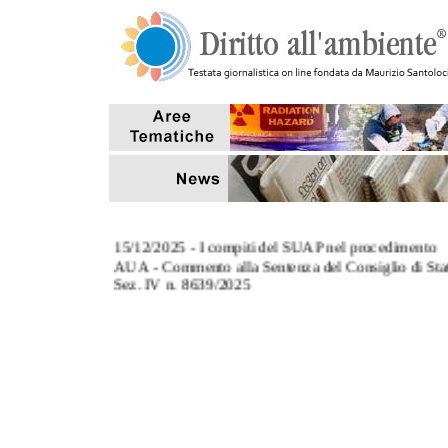
15/12/2025 - I compiti del SUAP nel procedimento
AUA - Commento alla Sentenza del Consiglio di Sta
Sez. IV n. 8639/2025
3/11/2025 - L' art. 124, co.8, del TUA: commento al
Sentenza Corte di Cassazione Sez. III n. 27670/2025
27/10/2025 - Tempi di conclusione dei procedimenti
aventi ad oggetto sanzioni amministrative pecuniarie
7/10/2025 - Il riutilizzo delle acque reflue depurate p
scopi antincendio (Interpello MASE)