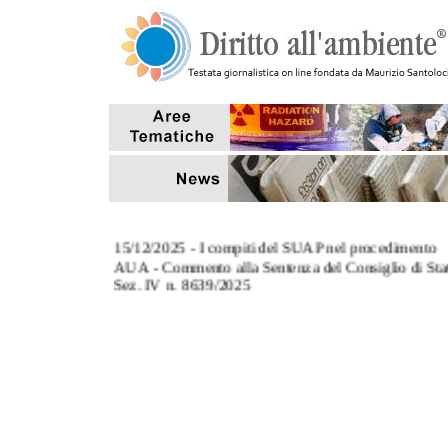
15/12/2025 - I compiti del SUAP nel procedimento
AUA - Commento alla Sentenza del Consiglio di Sta
Sez. IV n. 8639/2025
3/11/2025 - L' art. 124, co.8, del TUA: commento al
Sentenza Corte di Cassazione Sez. III n. 27670/2025
27/10/2025 - Tempi di conclusione dei procedimenti
aventi ad oggetto sanzioni amministrative pecuniarie
7/10/2025 - Il riutilizzo delle acque reflue depurate p
scopi antincendio (Interpello MASE)