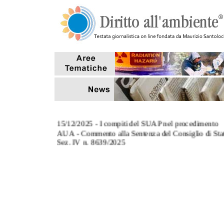
15/12/2025 - I compiti del SUAP nel procedimento
AUA - Commento alla Sentenza del Consiglio di Sta
Sez. IV n. 8639/2025
3/11/2025 - L' art. 124, co.8, del TUA: commento al
Sentenza Corte di Cassazione Sez. III n. 27670/2025
27/10/2025 - Tempi di conclusione dei procedimenti
aventi ad oggetto sanzioni amministrative pecuniarie
7/10/2025 - Il riutilizzo delle acque reflue depurate p
scopi antincendio (Interpello MASE)