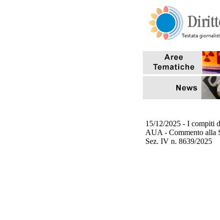
15/12/2025 - I compiti
AUA - Commento alla Se
Sez. IV n. 8639/2025
3/11/2025 - L' art. 124
Sentenza Corte di Cassa
27/10/2025 - Tempi di c
aventi ad oggetto sanzio
7/10/2025 - Il riutilizzo
scopi antincendio (Int