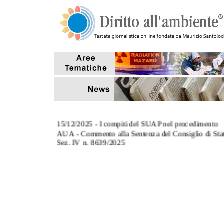
15/12/2025 - I compiti del SUAP nel procedimento
AUA - Commento alla Sentenza del Consiglio di Sta
Sez. IV n. 8639/2025
3/11/2025 - L' art. 124, co.8, del TUA: commento al
Sentenza Corte di Cassazione Sez. III n. 27670/2025
27/10/2025 - Tempi di conclusione dei procedimenti
aventi ad oggetto sanzioni amministrative pecuniarie
7/10/2025 - Il riutilizzo delle acque reflue depurate p
scopi antincendio (Interpello MASE)