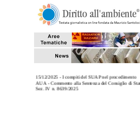
15/12/2025 - I compiti del SUAP nel procedimento
AUA - Commento alla Sentenza del Consiglio di Sta
Sez. IV n. 8639/2025
3/11/2025 - L' art. 124, co.8, del TUA: commento al
Sentenza Corte di Cassazione Sez. III n. 27670/2025
27/10/2025 - Tempi di conclusione dei procedimenti
aventi ad oggetto sanzioni amministrative pecuniarie
7/10/2025 - Il riutilizzo delle acque reflue depurate p
scopi antincendio (Interpello MASE)