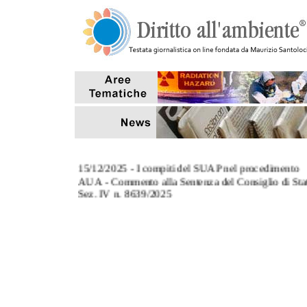
15/12/2025 - I compiti del SUAP nel procedimento
AUA - Commento alla Sentenza del Consiglio di Sta
Sez. IV n. 8639/2025
3/11/2025 - L' art. 124, co.8, del TUA: commento al
Sentenza Corte di Cassazione Sez. III n. 27670/2025
27/10/2025 - Tempi di conclusione dei procedimenti
aventi ad oggetto sanzioni amministrative pecuniarie
7/10/2025 - Il riutilizzo delle acque reflue depurate p
scopi antincendio (Interpello MASE)