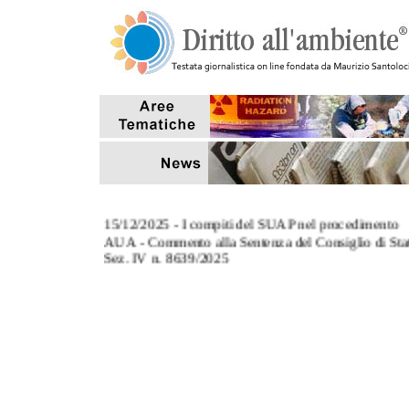
15/12/2025 - I compiti del SUAP nel procedimento
AUA - Commento alla Sentenza del Consiglio di Sta
Sez. IV n. 8639/2025
3/11/2025 - L' art. 124, co.8, del TUA: commento al
Sentenza Corte di Cassazione Sez. III n. 27670/2025
27/10/2025 - Tempi di conclusione dei procedimenti
aventi ad oggetto sanzioni amministrative pecuniarie
7/10/2025 - Il riutilizzo delle acque reflue depurate p
scopi antincendio (Interpello MASE)