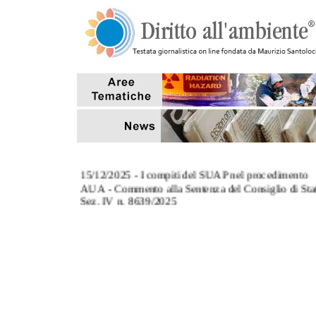
15/12/2025 - I compiti del SUAP nel procedimento
AUA - Commento alla Sentenza del Consiglio di Sta
Sez. IV n. 8639/2025
3/11/2025 - L' art. 124, co.8, del TUA: commento al
Sentenza Corte di Cassazione Sez. III n. 27670/2025
27/10/2025 - Tempi di conclusione dei procedimenti
aventi ad oggetto sanzioni amministrative pecuniarie
7/10/2025 - Il riutilizzo delle acque reflue depurate p
scopi antincendio (Interpello MASE)