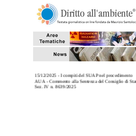
15/12/2025 - I compiti del SUAP nel procedimento
AUA - Commento alla Sentenza del Consiglio di Sta
Sez. IV n. 8639/2025
3/11/2025 - L' art. 124, co.8, del TUA: commento al
Sentenza Corte di Cassazione Sez. III n. 27670/2025
27/10/2025 - Tempi di conclusione dei procedimenti
aventi ad oggetto sanzioni amministrative pecuniarie
7/10/2025 - Il riutilizzo delle acque reflue depurate p
scopi antincendio (Interpello MASE)