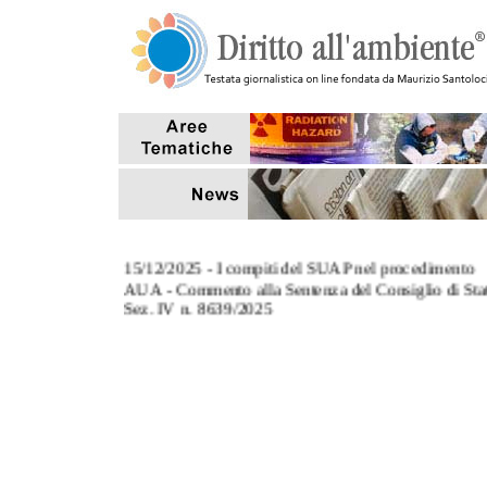
15/12/2025 - I compiti del SUAP nel procedimento
AUA - Commento alla Sentenza del Consiglio di Sta
Sez. IV n. 8639/2025
3/11/2025 - L' art. 124, co.8, del TUA: commento al
Sentenza Corte di Cassazione Sez. III n. 27670/2025
27/10/2025 - Tempi di conclusione dei procedimenti
aventi ad oggetto sanzioni amministrative pecuniarie
7/10/2025 - Il riutilizzo delle acque reflue depurate p
scopi antincendio (Interpello MASE)