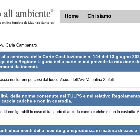
Home
Chi siamo
v. Carla Campanaro
 alla sentenza della Corte Costituzionale n. 144 del 13 giugno 2022
gge della Regione Liguria nella parte in cui prevede la riduzione de
percorsi da incendi.
caccia nei terreni percorsi dal fuoco. A cura dell'Avv. Valentina Stefutti
bilitÃ delle norme contenute nel TULPS e nel relativo Regolament
a caccia cariche e non in custodia.
leciti configurabili in caso di trasporto di armi da caccia cariche e non in custodia. A
anti chiarimenti della recente giurisprudenza in materia di caccia