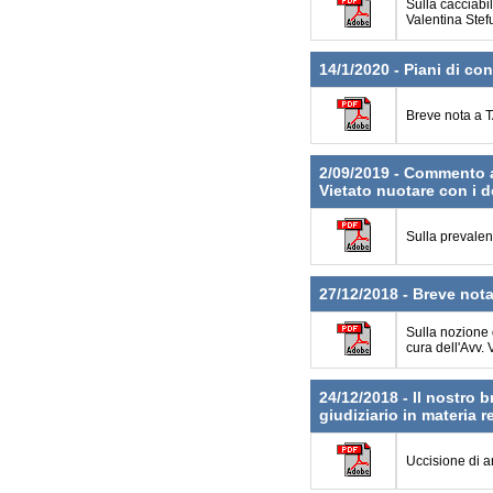
Sulla cacciabi
Valentina Stefu
14/1/2020 - Piani di con
Breve nota a T
2/09/2019 - Commento a
Vietato nuotare con i de
Sulla prevalen
27/12/2018 - Breve nota
Sulla nozione 
cura dell'Avv. 
24/12/2018 - Il nostro 
giudiziario in materia r
Uccisione di an