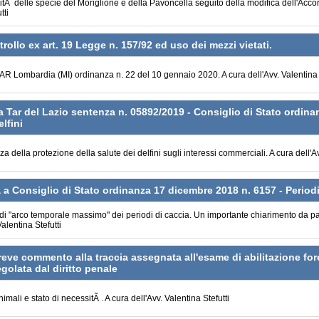
litÃ delle specie del Moriglione e della Pavoncella seguito della modifica dell'Acco
tti
trollo ex art. 19 Legge n. 157/92 ed uso dei mezzi vietati.
AR Lombardia (MI) ordinanza n. 22 del 10 gennaio 2020. A cura dell'Avv. Valentina S
 Tar del Lazio sentenza n. 05892/2019 - Consiglio di Stato ordinan
lfini
za della protezione della salute dei delfini sugli interessi commerciali. A cura del
 a Consiglio di Stato ordinanza 17 dicembre 2018 n. 6157 - Periodi
di "arco temporale massimo" dei periodi di caccia. Un importante chiarimento da par
Valentina Stefutti
breve commento alla traccia assegnata all'esame di abilitazione fo
egolata dal diritto penale
imali e stato di necessitÃ . A cura dell'Avv. Valentina Stefutti