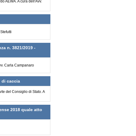
rdo AEWA. A cura dell'Avv.
tefutti
za n. 3821/2019 -
l'Avv. Carla Campanaro
 di caccia
te del Consiglio di Stato. A
rense 2018 quale atto