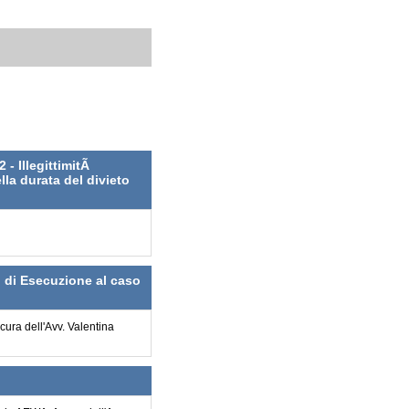
 - IllegittimitÃ
lla durata del divieto
o di Esecuzione al caso
 cura dell'Avv. Valentina