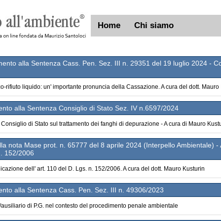
Home
Chi siamo
nto alla Sentenza Cass. Pen. Sez. III n. 29351 del 19 luglio 2024 - Con
o-rifiuto liquido: un' importante pronuncia della Cassazione. A cura del dott. Mauro
nto alla Sentenza Consiglio di Stato Sez. IV n.6597/2024
Consiglio di Stato sul trattamento dei fanghi di depurazione - A cura di Mauro Kust
 nota Mase prot. n. 65777 del 8 aprile 2024 (Interpello Ambientale) - 
 n. 152/2006
icazione dell' art. 110 del D. Lgs. n. 152/2006. A cura del dott. Mauro Kusturin
nto alla Sentenza Cass. Pen. Sez. III n. 49306/2023
T/ausiliario di P.G. nel contesto del procedimento penale ambientale