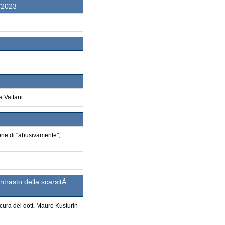
/2023
a Vattani
ione di "abusivamente",
ntrasto della scarsitÃ
 cura del dott. Mauro Kusturin