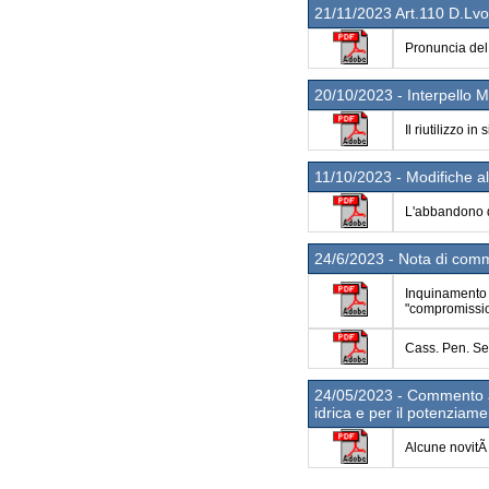
21/11/2023 Art.110 D.Lv
Pronuncia del 
20/10/2023 - Interpello 
Il riutilizzo i
11/10/2023 - Modifiche all
L'abbandono di
24/6/2023 - Nota di comm
Inquinamento a
"compromission
Cass. Pen. Se
24/05/2023 - Commento al 
idrica e per il potenziame
Alcune novitÃ 