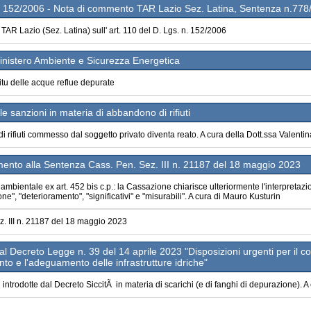
o 152/2006 - Nota di commento TAR Lazio Sez. Latina, Sentenza n.778
TAR Lazio (Sez. Latina) sull' art. 110 del D. Lgs. n. 152/2006
Ministero Ambiente e Sicurezza Energetica
n situ delle acque reflue depurate
e sanzioni in materia di abbandono di rifiuti
 rifiuti commesso dal soggetto privato diventa reato. A cura della Dott.ssa Valentin
ento alla Sentenza Cass. Pen. Sez. III n. 21187 del 18 maggio 2023
mbientale ex art. 452 bis c.p.: la Cassazione chiarisce ulteriormente l'interpretaz
e", "deterioramento", "significativi" e "misurabili". A cura di Mauro Kusturin
z. III n. 21187 del 18 maggio 2023
Decreto Legge n. 39 del 14 aprile 2023 "Disposizioni urgenti per il co
nto e l'adeguamento delle infrastrutture idriche"
introdotte dal Decreto SiccitÃ in materia di scarichi (e di fanghi di depurazione). A