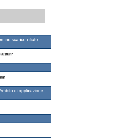
fine scarico-rifiuto
 Kusturin
urin
Ambito di applicazione