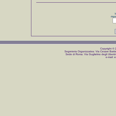
I
risp
Copyright © 2
Segreteria Organizzativa: Via Cesare Batti
Sede di Roma: Via Guglielmo degli Uberti
e-mail:
ed